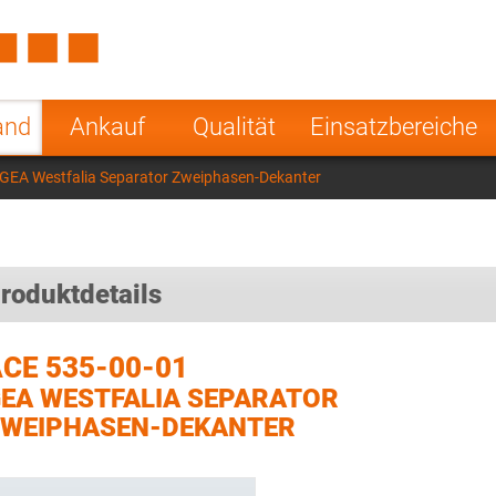
Spain
Czech Repu
ugal
Poland
Norway
and
Ankauf
Qualität
Einsatzbereiche
nesia
India
Greece
GEA Westfalia Separator Zweiphasen-Dekanter
a
roduktdetails
CE 535-00-01
EA WESTFALIA SEPARATOR
WEIPHASEN-DEKANTER