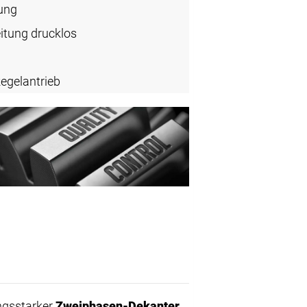
ung
eitung drucklos
egelantrieb
ungsstarker
Zweiphasen-Dekanter
,