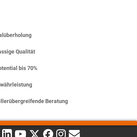
alüberholung
assige Qualität
tential bis 70%
währleistung
llerübergreifende Beratung