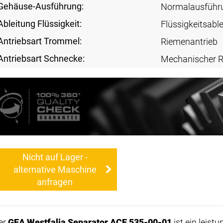
Gehäuse-Ausführung:
Normalausführ
Ableitung Flüssigkeit:
Flüssigkeitsabl
Antriebsart Trommel:
Riemenantrieb
Antriebsart Schnecke:
Mechanischer R
Nicht auf Lager -
alternative Maschine
anfragen
er
GEA Westfalia Separator ACE 535-00-01
ist ein leist