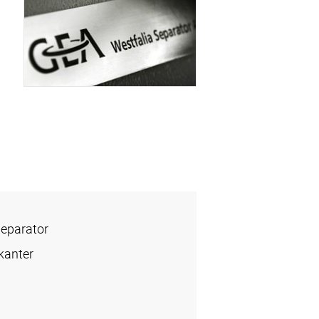
Separator
kanter