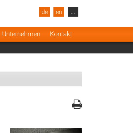
de
en
...
blic
Turkey
Netherlands
Unternehmen
Kontakt
Finland