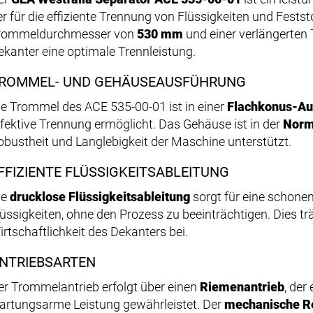
er für die effiziente Trennung von Flüssigkeiten und Feststo
rommeldurchmesser von
530 mm
und einer verlängerten 
ekanter eine optimale Trennleistung.
ROMMEL- UND GEHÄUSEAUSFÜHRUNG
ie Trommel des ACE 535-00-01 ist in einer
Flachkonus-Au
ffektive Trennung ermöglicht. Das Gehäuse ist in der
Norm
obustheit und Langlebigkeit der Maschine unterstützt.
FFIZIENTE FLÜSSIGKEITSABLEITUNG
ie
drucklose Flüssigkeitsableitung
sorgt für eine schone
lüssigkeiten, ohne den Prozess zu beeinträchtigen. Dies trä
irtschaftlichkeit des Dekanters bei.
NTRIEBSARTEN
er Trommelantrieb erfolgt über einen
Riemenantrieb
, der
artungsarme Leistung gewährleistet. Der
mechanische Re