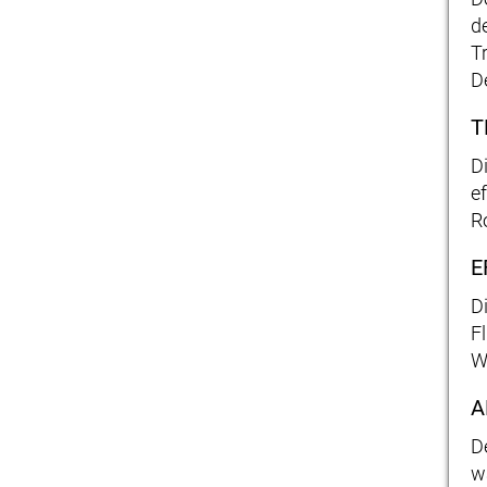
d
T
D
T
D
e
R
E
D
F
W
A
D
w