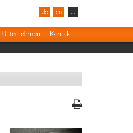
de
en
...
blic
Turkey
Netherlands
Unternehmen
Kontakt
Finland