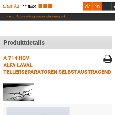
de
en
...
A 714 HGV Alfa Laval Tellerseparatoren selbstaustragend
Produktdetails
A 714 HGV
ALFA LAVAL
TELLERSEPARATOREN SELBSTAUSTRAGEND